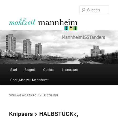
Zum
Zum
primären
sekundären
Such
Inhalt
Inhalt
springen
springen
Hauptmenü
Start
Blogroll
Contact
Impressum
Über „Mahlzeit Mannheim“
SCHLAGWORTARCHIV:
RIESLING
Knipsers > HALBSTÜCK<,